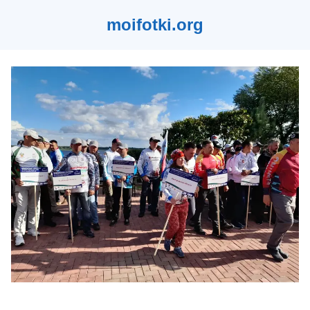
moifotki.org